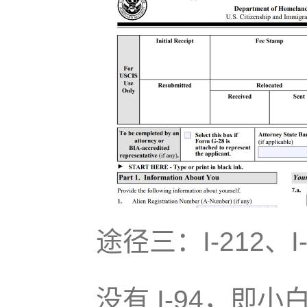
途径三：I-212、I
没有 I-94，即