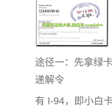
途径一：先拿绿
递解令
有 I-94，即小