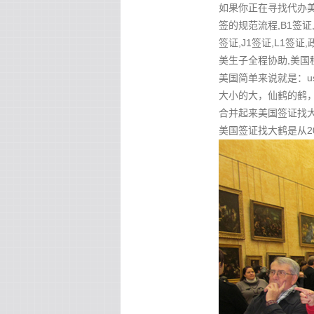
如果你正在寻找代办美国
签的规范流程,B1签证,
签证,J1签证,L1签证
美生子全程协助,美国
美国简单来说就是：u
大小的大，仙鹤的鹤，
合并起来美国签证找大鹤 
美国签证找大鹤是从2