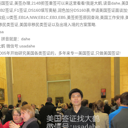
签证,美签办理,214B拒签重签可以来这里看看!我是大鹤,读音dahe,
B2签证,F1签证,DS160填写奥秘,润色加分DS160表,申请美国签证面谈加
,政庇,U类签,EB1A,NIW,EB1C,EB3,EB5,美签拒签原因查询,美国工
移民类签证,美国非移民类签证以及出境入境的方案策略.
sa
拼音就是：dahe
微信号:usadahe
005年开始研究美国各类签证的，多年来专一美国签证,只做美国签证!