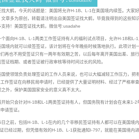
找大鹤，今天的话题是：美国将允许H-1B、L-1在美国境内续签。大家好
，文章多为原创，转载请注明出自美国签证找大鹤，毕竟我得到的这些知
支持！美国签证找大鹤，微信号:usadahe
个面向H-1B、L-1两类工作签证持有人的福利试点项目，允许H-1B和L
美国境内就可以续签签证，该计划将在今年晚些时候落地执行。此项计划
L-1们再也不用受签证只有一两年有效期之苦，以后每年离开美国出差、
到签证档期、或者签证被行政审核等待时间过长的风险。
美国使领馆负责处理签证的工作人员来说，也可以大幅减轻工作压力，把
1这类工作签证在向移民局申请时，已经提供了大量证明材料、经过了严格
烦之外，保护美国国家安全的意义真不太大。
开始只会针对H-1B和L-1两类签证持有人，但国务院有计划会在未来1-
首次申请签证。
6日之前，包括H-1B、L-1在内的几个非移民签证持有人都可以在美国境内申请签
，即使签证已经过期，但凭借有效的H-1B、L-1获批通知I-797，就能在美国境