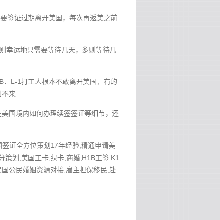
但只要签证过期离开美国，每次再返美之前
短则幸运地只需要等待几天，多则等待几
B、L-1打工人根本不敢离开美国，有的
来...
在美国境内如何办理续签签证等细节，还
美国签证全方位策划17年经验,精通申请美
分策划,美国工卡,绿卡,商婚,H1B工签,K1
作安排,美国公民婚姻资源对接,雇主担保移民,赴