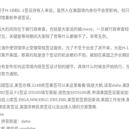
于H-1B和L-1签证持有人来说，虽然人在美国境内身份不会受影响，
领馆重新申请签证。
大的风险在于被行政审查，也就是大家说的被check，一旦被行政审查
常见，关键是等待期间大家除了苦等什么都做不了，非常无奈。
海外使领馆停止受理常规签证服务，为了不至于出去了进不来，大批H-1
离开美国，那真的就是连个签证的机会都约不到，被困在美国之外长期回不
没有宣布任何这项境内续签签证计划的细节，具体什么时候会开始执行、
的官方通知。
签证,美签办理,214B拒签重签可以来这里看看!我是大鹤,读音dahe,
B2签证,F1签证,DS160填写奥秘,润色加分DS160表,申请美国签证面谈加
,政庇,U类签,EB1A,NIW,EB1C,EB3,EB5,美签拒签原因查询,美国工
移民类签证,美国非移民类签证以及出境入境的方案策略.
sa
拼音就是：dahe
微信号:usadahe