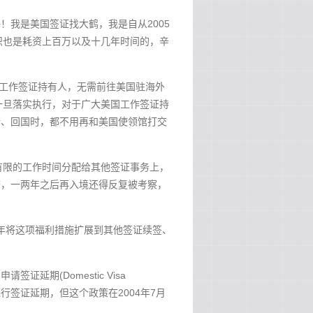
！我是美国签证找大鹤，我是自从2005
识也是耗资上百万以及十几年时间的，辛
-1工作签证持有人，无需前往美国驻海外
一旦落实执行，对于广大美国工作签证持
旅行、回国时，都不用再和美国使领馆打交
有限的工作时间分配给其他签证事务上，
审查，一两年之后再入境还得反复被考察，
2年将这项福利措施扩展到其他签证续签、
证延期(Domestic Visa
内进行签证延期，但这个政策在2004年7月