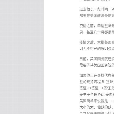
过去很长一段时间，对
都要在美国驻海外使
疫情之前，申请签证最
周、甚至几个月都很
疫情之后，大批美国驻
因为不得已的原因必须
目前，美国国务院还
需要等待美国国务院
如果你正在寻找代办美国
签的规范流程,B1签证,
签证,J1签证,L1签证
美生子全程协助,美国
美国简单来说就是：u
大小的大，仙鹤的鹤，
合并起来美国签证找大鹤 