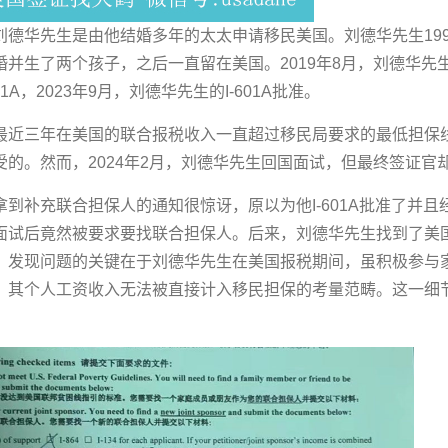
德华先生是由他结婚多年的太太申请移民美国。刘德华先生199
并生了两个孩子，之后一直留在美国。2019年8月，刘德华先生的
601A，2023年9月，刘德华先生的I-601A批准。
最近三年在美国的联合报税收入一直超过移民局要求的最低担保线
受的。然而，2024年2月，刘德华先生回国面试，但最终签证官
到补充联合担保人的通知很惊讶，原以为他I-601A批准了并
面试后竟然被要求要找联合担保人。后来，刘德华先生找到了美
，发现问题的关键在于刘德华先生在美国报税期间，虽积极参与
，其个人工资收入无法被直接计入移民担保的考量范畴。这一细