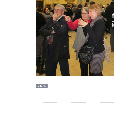
● NIW