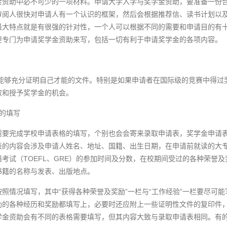
金资助中必不可少的一项材料。申请大学入学与奖学金资助，要准备一份
审阅人很快对申请人有一个认识的框架，然后会根据推荐信、读书计划以
最大特点就是有很强的针对性，一个人可以根据不同的需要和申请目的有
要专门为申请奖学金资助来写，包括一切有利于申请奖学金的各项内容。
能够充分证明自己才能的文件。特别是如果申请者在国际级的竞赛中得过
取和授予奖学金的机会。
格的填写
需要完成学校申请表格的填写，个别也会会寄来录取申请表，奖学金申请
表的内容会涉及申请人姓名、地址、国籍、出生日期，在申请前就读的大
考试（TOEFL、GRE）的参加时间及分数，在校期间受过的各种荣誉
书籍的名称与发表、出版地点。
照情况填写，其中“获得各种荣誉及奖励”一栏与“工作经验”一栏要尽可
助的各种经历和奖励都填写上，必要时还应附上一些证明性文件的复印件
学金资助会有不同的表格需要填写，但其内容大致与录取申请表相同。有