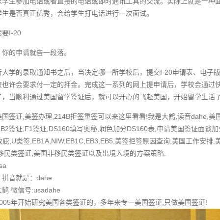
求学生参加电话或者直接的电话或即时通讯工具的交流。实际上就是一种
学生是否真正优秀，会给学生打电话进行一次面试。
I-20
，你的申请就告一段落。
大学的录取通知书之后，当决定哪一所学校后，提交I-20申请表、电子
也许会要求付一定的押金。完成这一系列的网上提申请后，学校会通过快递寄
了，当顺利通过美国留学签证后，就可以开心的飞赴美国，开始留学生活
签证,美签办理,214B拒签重签可以来这里看看!我是大鹤,读音dahe,
B2签证,F1签证,DS160填写奥秘,润色加分DS160表,申请美国签证面谈加
,政庇,U类签,EB1A,NIW,EB1C,EB3,EB5,美签拒签原因查询,美国工
移民类签证,美国非移民类签证以及出境入境的方案策略.
sa
拼音就是：dahe
微信号:usadahe
005年开始研究美国各类签证的，多年来专一美国签证,只做美国签证!