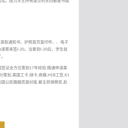
面试。因为学生所有提交的东西都是书面
版录取通知书、护照首页复印件、、电子
来签I-20。当拿到I-20后，学生就
了。
美国签证全方位策划17年经验,精通申请美
分策划,美国工卡,绿卡,商婚,H1B工签,K1
作安排,美国公民婚姻资源对接,雇主担保移民,赴