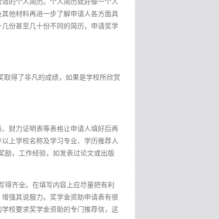
合适的个人简历。个人简历就好像一个人
及其他材料再进一步了解申请人各方面具
十几份甚至几十份不同的简历，申请奖学
奖取得了非凡的成绩，如果是学校所欣赏
表、财力证明表等表格让申请人填好后再
专以上学校名称及学习专业、学历推荐人
及奖励，工作经验，如发表过论文或出版
能写得齐全。在填写内容上应尽量把有利
，增强其说服力。奖学金资助申请表有很
的学校要求奖学金资助的专门推荐信，这