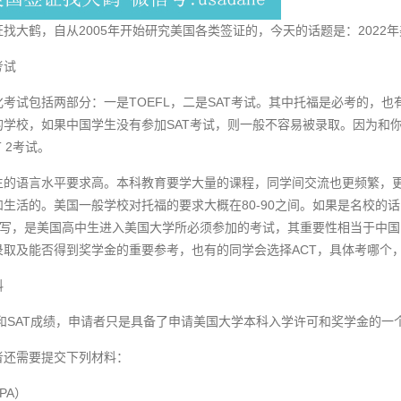
找大鹤，自从2005年开始研究美国各类签证的，今天的话题是：2022
考试
考试包括两部分：一是TOEFL，二是SAT考试。其中托福是必考的，
学校，如果中国学生没有参加SAT考试，则一般不容易被录取。因为和你
 2考试。
生的语言水平要求高。本科教育要学大量的课程，同学间交流也更频繁，
活的。美国一般学校对托福的要求大概在80-90之间。如果是名校的话，应该在1
 Test的缩写，是美国高中生进入美国大学所必须参加的考试，其重要性相当
录取及能否得到奖学金的重要参考，也有的同学会选择ACT，具体考哪个
料
LTS 和SAT成绩，申请者只是具备了申请美国大学本科入学许可和奖学金的
者还需要提交下列材料：
PA）