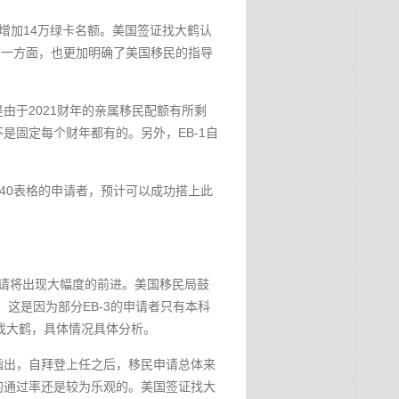
将增加14万绿卡名额。美国签证找大鹤认
另一方面，也更加明确了美国移民的指导
是由于2021财年的亲属移民配额有所剩
是固定每个财年都有的。另外，EB-1自
I-140表格的申请者，预计可以成功搭上此
的申请将出现大幅度的前进。美国移民局鼓
”，这是因为部分EB-3的申请者只有本科
找大鹤，具体情况具体分析。
指出，自拜登上任之后，移民申请总体来
的通过率还是较为乐观的。美国签证找大