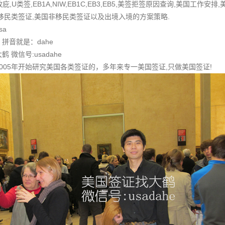
,政庇,U类签,EB1A,NIW,EB1C,EB3,EB5,美签拒签原因查询,美国工
移民类签证,美国非移民类签证以及出境入境的方案策略.
sa
拼音就是：dahe
微信号:usadahe
005年开始研究美国各类签证的，多年来专一美国签证,只做美国签证!