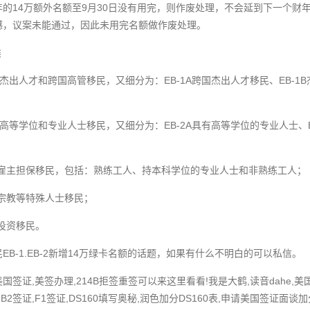
的14万额外名额至9月30日没有用完，则作废处理，不会延到下一个财
憾，议案未能通过，因此未用完名额做作废处理。
类
优先，杰出人才和跨国高管移民，又细分为：EB-1A跨国杰出人才移民、EB-1
优先，高等学位和专业人士移民，又细分为：EB-2A具有高等学位的专业人士、
优先，雇主担保移民，包括：熟练工人、持本科学位的专业人士和非熟练工人；
先，宗教等特殊人士移民；
，投资移民。
EB-1.EB-2新增14万绿卡名额的话题，如果有什么不明白的可以私信。
签证,美签办理,214B拒签重签可以来这里看看!我是大鹤,读音dahe,
B2签证,F1签证,DS160填写奥秘,润色加分DS160表,申请美国签证面谈加