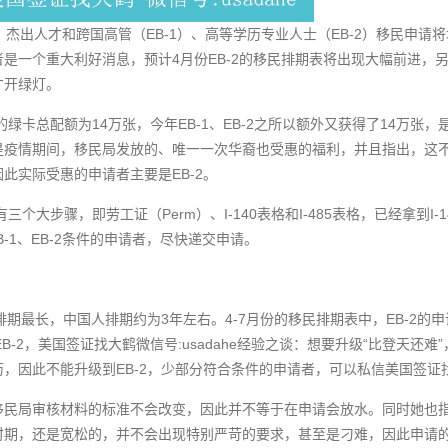
：杰出人才和跨国高管（EB-1）、高等学历专业人士（EB-2）移民申请
是一个重大利好消息，预计4月份EB-2的移民排期表将出现大幅前进，
才开绿灯。
绿卡总配额为14万张，今年EB-1、EB-2之所以额外又获得了14万张，
疫情期间，移民局发放的、唯一一次华裔也受惠的福利，并且指出，这不
此实际受惠的申请者主要是EB-2。
三个大步骤，即劳工证（Perm）、I-140表格和I-485表格，已经拿到
B-1、EB-2条件的申请者，尽快递交申请。
人排期最长，中国人排期约为3年左右。4-7月份的移民排期表中，EB-2
EB-2，美国签证找大鹤微信号:usadahe经验之谈：想要升级“比登天还难
，因此不能升级到EB-2，少部分符合条件的申请者，可以私信美国签证
移民局审核材料的标准不会改变，因此并不等于在申请会放水。同时她也
时期，还是宽松的，并不会出现特别严苛的要求，甚至是刁难，因此申请