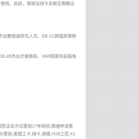
年使用。此前，曾提出绿卡名额无限期沿
B杰出教授或研究人员、EB-1C跨国高管移
EB-2B杰出才能移民、NIW国家利益豁免
美国签证全方位策划17年经验,精通申请美
分策划,美国工卡,绿卡,商婚,H1B工签,K1