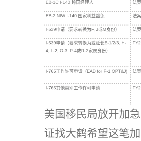
EB-1C I-140
跨国经理人
法
EB-2 NIW I-140
国家利益豁免
法
I-539
申请（要求转换为
F, J
或
M
身份）
法
I-539
申请（要求转换为或延长
E-1/2/3, H-
FY2
4, L-2, O-3, P-4
或
R-2
家属身份）
I-765
工作许可申请（
EAD for F-1 OPT&J)
法
I-765
其他类别工作许可申请
FY2
美国移民局放开加急
证找大鹤希望这笔加