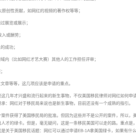
重大原创性贡献，如网红的视频的著作权等等；
加过展览或展示；
高收入或酬劳；
上的成功；
领域内（比如网红才艺大赛）其他人的工作担任评审；
项；
业文章等等，这几项应该是申请的重点。
是这几年才兴盛和流行起来的新生事物，不仅美国移民律师对网红如何申
坦承：网红对于移民局来说也是新生事物，目前还没有一个成熟的指引。
个案件获得了美国移民局的批准。但因为这些并不是公开的案件，所以，
出人才的绿卡。但是，毫无疑问，这是一条移民美国可以走的路。重点是
是关于美国移民话题：网红可以通过申请EB-1A拿美国绿卡，如果有什