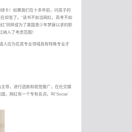
国绿卡！如果我们在十多年前，问孩子的
但现在却变了。“读书不如当网红，高考不如
网红”同样成为了美国青少年梦寐以求的职
网红纳入了考虑范围！
也就是说申请人应为在其专业领域具有特殊专业才
为主导，进行选款和视觉推广，在社交媒
网红有一个专有名词，叫“Social