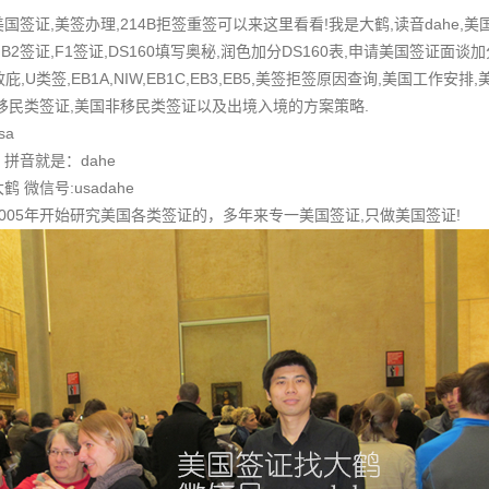
签证,美签办理,214B拒签重签可以来这里看看!我是大鹤,读音dahe,
B2签证,F1签证,DS160填写奥秘,润色加分DS160表,申请美国签证面谈加
,政庇,U类签,EB1A,NIW,EB1C,EB3,EB5,美签拒签原因查询,美国工
移民类签证,美国非移民类签证以及出境入境的方案策略.
sa
拼音就是：dahe
微信号:usadahe
005年开始研究美国各类签证的，多年来专一美国签证,只做美国签证!