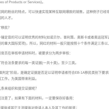
f Products or Services)。
网的粉丝的特点，可以快速实现某种互联网爆款的销售，这种例子已经非常
域的人才。
才移民？
一锤定音的可以证明优秀的材料(如诺贝尔、普利策、奥斯卡或者奥运冠军
道的重大国际奖项)，所以，网红的材料一般只能按照十个条件满足三条以
局官员在审核申请材料时，被要求分为两步审核：
符合法条要求的每一类证据(一共十类)，至少三类。
值判定"阶段，是确定证据是否足以证明申请者符合EB-1A移民类别下要
域工作，为美国带来利益。
几条来组织和提交证据呢？
们注意了，如果有下面的材料，一定要保存好备用：
业媒体或其它主流媒体对申请人本人及其工作的报道；