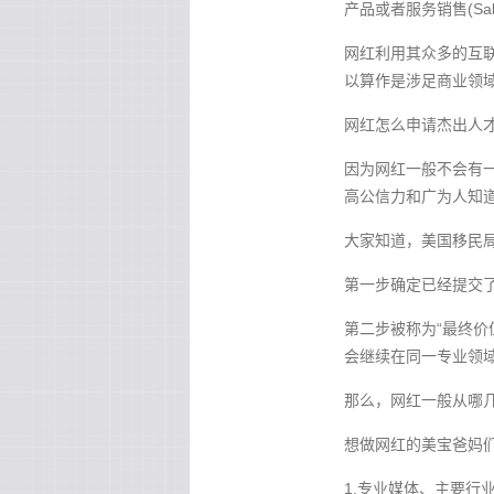
产品或者服务销售(Sales o
网红利用其众多的互联
以算作是涉足商业领
网红怎么申请杰出人
因为网红一般不会有
高公信力和广为人知
大家知道，美国移民
第一步确定已经提交了
第二步被称为“最终价
会继续在同一专业领
那么，网红一般从哪
想做网红的美宝爸妈
1.专业媒体、主要行