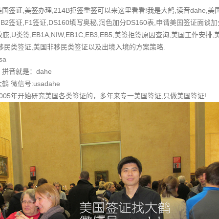
签证,美签办理,214B拒签重签可以来这里看看!我是大鹤,读音dahe,
B2签证,F1签证,DS160填写奥秘,润色加分DS160表,申请美国签证面谈加
,政庇,U类签,EB1A,NIW,EB1C,EB3,EB5,美签拒签原因查询,美国工
移民类签证,美国非移民类签证以及出境入境的方案策略.
sa
拼音就是：dahe
微信号:usadahe
005年开始研究美国各类签证的，多年来专一美国签证,只做美国签证!