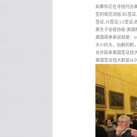
如果你正在寻找代办美国
签的规范流程,B1签证,
签证,J1签证,L1签证
美生子全程协助,美国
美国简单来说就是：u
大小的大，仙鹤的鹤，
合并起来美国签证找大鹤 
美国签证找大鹤是从2