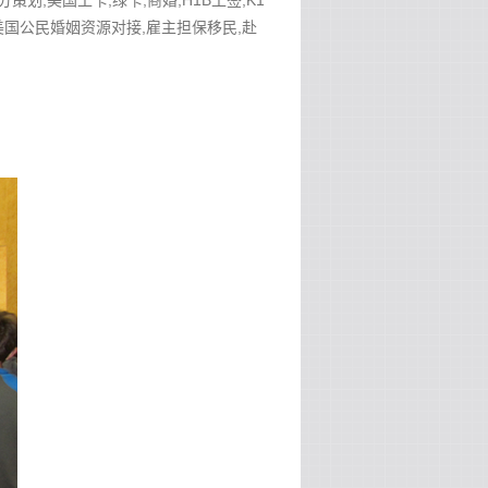
分策划,美国工卡,绿卡,商婚,H1B工签,K1
作安排,美国公民婚姻资源对接,雇主担保移民,赴