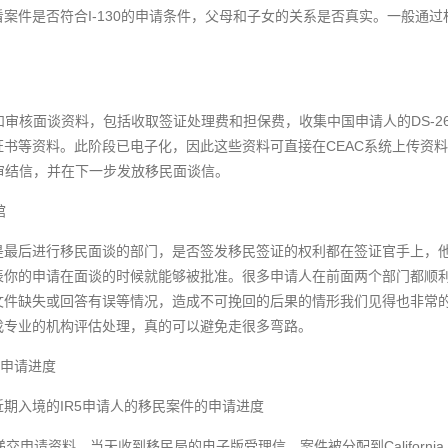
查看案件是否符合I-130的申请条件，父母和子女的关系是否真实。一般通
和审核面谈资料，包括收取签证处理费和担保费，收集中国申请人的DS-2
证书等资料。此阶段已电子化，因此这些资料可直接在CEAC系统上传资
审结信，并在下一步发放移民面谈信。
馆
是最后进行移民面谈的部门，是否签发移民签证的权利都在签证官手上，
表你的申请在面谈的时候就能够被批准。很多申请人在前面两个部门都顺
文件缺失或回答有误等情况，造成不可挽回的后果的情形我们见得也非常
找专业的机构评估处理，真的可以避免走很多弯路。
的申请进度
期入境的IR5申请人的移民案件的申请进度
递交申请资料，当天收到移民局的电子版受理信，案件被分配到California Serv