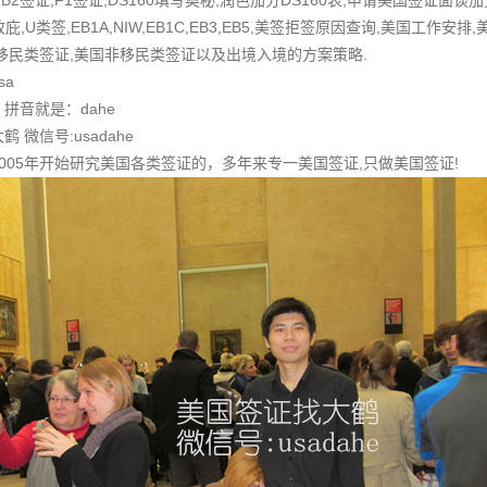
B2签证,F1签证,DS160填写奥秘,润色加分DS160表,申请美国签证面谈加
,政庇,U类签,EB1A,NIW,EB1C,EB3,EB5,美签拒签原因查询,美国工
移民类签证,美国非移民类签证以及出境入境的方案策略.
sa
拼音就是：dahe
微信号:usadahe
005年开始研究美国各类签证的，多年来专一美国签证,只做美国签证!