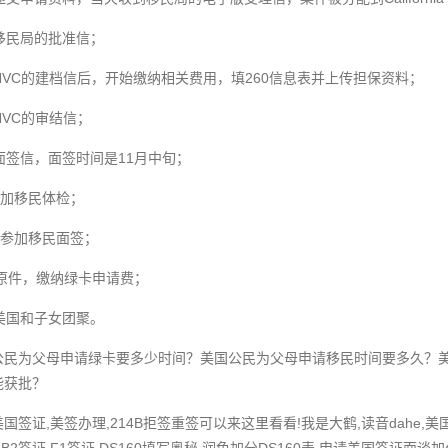
到移民局的批准信；
收到NVC的建档信后，开始缴纳相关费用，填260信息表并上传担保资料；
到NVC的审结信；
到面签信，面签时间是11月中旬；
，参加移民体检；
旬，参加移民面签；
原件，缴纳绿卡申请费；
飞美国和子女团聚。
公民为父母申请绿卡要多少时间？美国公民为父母申请移民时间要多久？
能获批？
签证,美签办理,214B拒签重签可以来这里看看!我是大鹤,读音dahe,