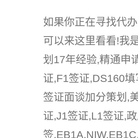
如果你正在寻找代办美
可以来这里看看!我是
划17年经验,精通申
证,F1签证,DS16
签证面谈加分策划,美国
证,J1签证,L1签证,
签,EB1A,NIW,EB