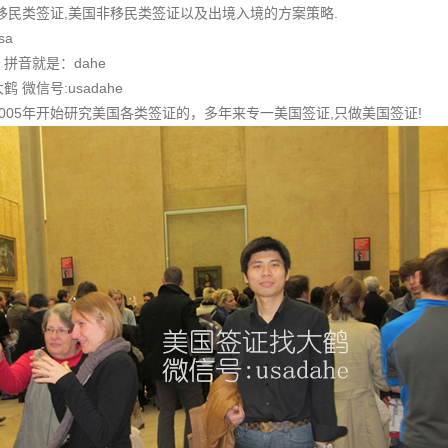
移民类签证,美国非移民类签证以及出境入境的方案策略.
sa
拼音就是：dahe
微信号:usadahe
005年开始研究美国各类签证的，多年来专一美国签证,只做美国签证!