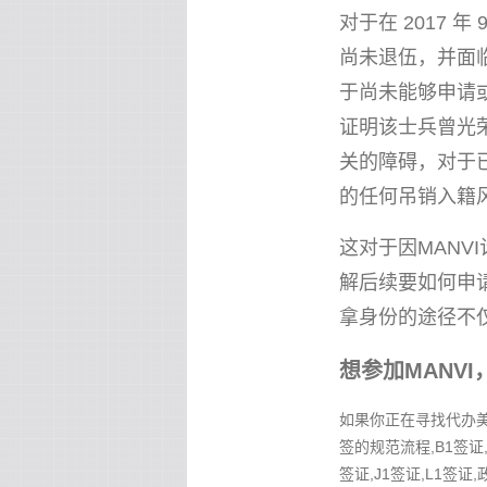
对于在 2017 
尚未退伍，并面
于尚未能够申请
证明该士兵曾光荣
关的障碍，对于已
的任何吊销入籍
这对于因MAN
解后续要如何申
拿身份的途径不
想参加MANV
如果你正在寻找代办美国
签的规范流程,B1签证,
签证,J1签证,L1签证