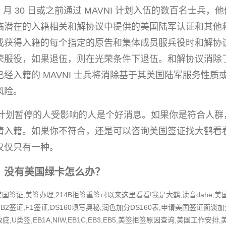
年 9 月 30 日或之前通过 MAVNI 计划入伍的数百名士兵
临潜在的入籍相关和解协议中提供的美国陆军认证和其他
或获得入籍的每个指定的原告和集体成员服兵役时和解协
服役，如果退伍，则在光荣条件下退伍。和解协议消除了 
经入籍的 MAVNI 士兵将消除基于其美国陆军服务性质
风险。
VI计划暂停的人受影响的人是个好消息。如果你是符合人
请入籍。如果你不符合，还是可以咨询美国签证找大鹤看
仅仅只有一种。
I，没有美国绿卡怎么办？
签证,美签办理,214B拒签重签可以来这里看看!我是大鹤,读音dahe,
B2签证,F1签证,DS160填写奥秘,润色加分DS160表,申请美国签证面谈加
,政庇,U类签,EB1A,NIW,EB1C,EB3,EB5,美签拒签原因查询,美国工