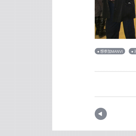
● 想参加MANVI
●