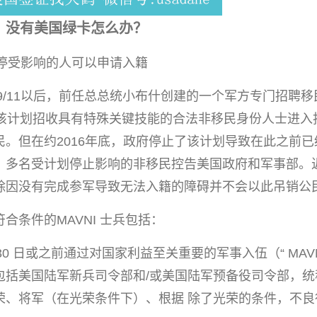
I，没有美国绿卡怎么办？
暂停受影响的人可以申请入籍
9/11以后，前任总总统小布什创建的一个军方专门招聘移
I)。该计划招收具有特殊关键技能的合法非移民身份人士进
民。但在约2016年底，政府停止了该计划导致在此之前
，多名受计划停止影响的非移民控告美国政府和军事部。
除因没有完成参军导致无法入籍的障碍并不会以此吊销公
合条件的MAVNI 士兵包括：
9 月 30 日或之前通过对国家利益至关重要的军事入伍（“ MA
包括美国陆军新兵司令部和/或美国陆军预备役司令部，统
荣、将军（在光荣条件下）、根据 除了光荣的条件，不良