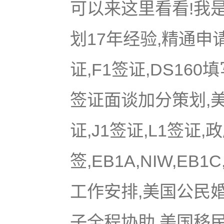
可以来这里看看!我是
划17年经验,精通申
证,F1签证,DS16
签证面谈加分策划,美国
证,J1签证,L1签证,
签,EB1A,NIW,EB
工作安排,美国公民
子全程协助,美国移