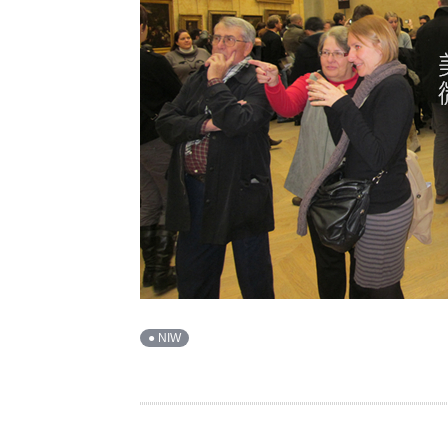
● NIW