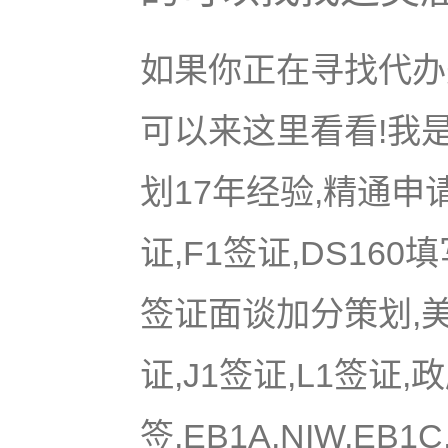
如果你正在寻找代办美
可以来这里看看!我是
划17年经验,精通申
证,F1签证,DS16
签证面谈加分策划,美国
证,J1签证,L1签证,
签,EB1A,NIW,EB